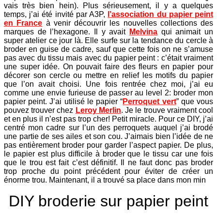
vais très bien hein). Plus sérieusement, il y a quelques
temps, j’ai été invité par A3P,
l’association du papier peint
en France
à venir découvrir les nouvelles collections des
marques de l’hexagone. Il y avait
Melvina
qui animait un
super atelier ce jour là. Elle surfe sur la tendance du cercle à
broder en guise de cadre, sauf que cette fois on ne s’amuse
pas avec du tissu mais avec du papier peint : c’était vraiment
une super idée. On pouvait faire des fleurs en papier pour
décorer son cercle ou mettre en relief les motifs du papier
que l’on avait choisi. Une fois rentrée chez moi, j’ai eu
comme une envie furieuse de passer au level 2: broder mon
papier peint. J’ai utilisé le papier “
Perroquet vert
” que vous
pouvez trouver chez
Leroy Merlin
. Je le trouve vraiment cool
et en plus il n’est pas trop cher! Petit miracle. Pour ce DIY, j’ai
centré mon cadre sur l’un des perroquets auquel j’ai brodé
une partie de ses ailes et son cou. J’aimais bien l’idée de ne
pas entièrement broder pour garder l’aspect papier. De plus,
le papier est plus difficile à broder que le tissu car une fois
que le trou est fait c’est définitif. Il ne faut donc pas broder
trop proche du point précédent pour éviter de créer un
énorme trou. Maintenant, il a trouvé sa place dans mon min
DIY broderie sur papier peint