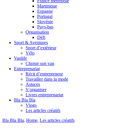
France métropole
Martinique
Espagne
Portugal
Slovénie
Pays-bas
Organisation
Défi
Sport & Aventures
Sport d’extérieur
Vélo
Vanlife
Choisir son van
Entreprenariat
Récit d’entrepreneur
Travailler dans la mode
Astuces
S’organiser
Livres entreprenariat
Bla Bla Bla
Vlogs
Les articles créatifs
Bla Bla Bla
,
Home
,
Les articles créatifs