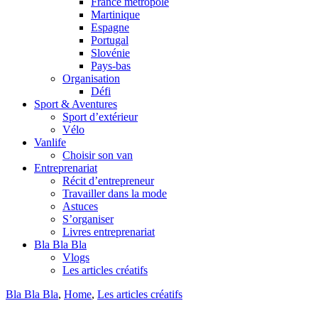
France métropole
Martinique
Espagne
Portugal
Slovénie
Pays-bas
Organisation
Défi
Sport & Aventures
Sport d’extérieur
Vélo
Vanlife
Choisir son van
Entreprenariat
Récit d’entrepreneur
Travailler dans la mode
Astuces
S’organiser
Livres entreprenariat
Bla Bla Bla
Vlogs
Les articles créatifs
Bla Bla Bla
,
Home
,
Les articles créatifs