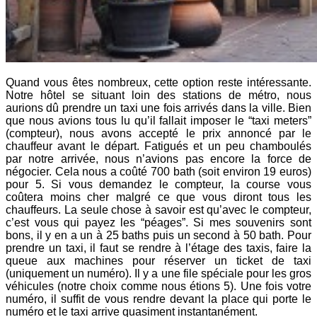
Quand vous êtes nombreux, cette option reste intéressante.
Notre hôtel se situant loin des stations de métro, nous
aurions dû prendre un taxi une fois arrivés dans la ville. Bien
que nous avions tous lu qu’il fallait imposer le “taxi meters”
(compteur), nous avons accepté le prix annoncé par le
chauffeur avant le départ. Fatigués et un peu chamboulés
par notre arrivée, nous n’avions pas encore la force de
négocier. Cela nous a coûté 700 bath (soit environ 19 euros)
pour 5. Si vous demandez le compteur, la course vous
coûtera moins cher malgré ce que vous diront tous les
chauffeurs. La seule chose à savoir est qu’avec le compteur,
c’est vous qui payez les “péages”. Si mes souvenirs sont
bons, il y en a un à 25 baths puis un second à 50 bath. Pour
prendre un taxi, il faut se rendre à l’étage des taxis, faire la
queue aux machines pour réserver un ticket de taxi
(uniquement un numéro). Il y a une file spéciale pour les gros
véhicules (notre choix comme nous étions 5). Une fois votre
numéro, il suffit de vous rendre devant la place qui porte le
numéro et le taxi arrive quasiment instantanément.