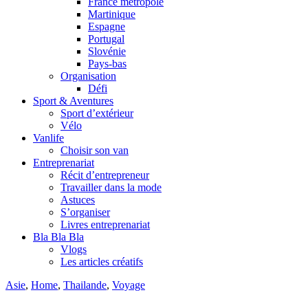
France métropole
Martinique
Espagne
Portugal
Slovénie
Pays-bas
Organisation
Défi
Sport & Aventures
Sport d’extérieur
Vélo
Vanlife
Choisir son van
Entreprenariat
Récit d’entrepreneur
Travailler dans la mode
Astuces
S’organiser
Livres entreprenariat
Bla Bla Bla
Vlogs
Les articles créatifs
Asie
,
Home
,
Thailande
,
Voyage