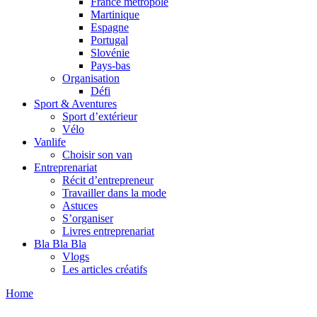
France métropole
Martinique
Espagne
Portugal
Slovénie
Pays-bas
Organisation
Défi
Sport & Aventures
Sport d’extérieur
Vélo
Vanlife
Choisir son van
Entreprenariat
Récit d’entrepreneur
Travailler dans la mode
Astuces
S’organiser
Livres entreprenariat
Bla Bla Bla
Vlogs
Les articles créatifs
Home