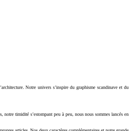
d’architecture. Notre univers s’inspire du graphisme scandinave et du
is, notre timidité s’estompant peu à peu, nous nous sommes lancés en
ropres articles. Nos deux caractères complémentaires et notre grande