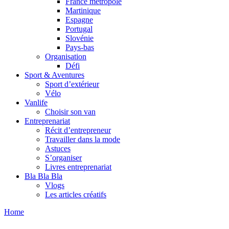
France métropole
Martinique
Espagne
Portugal
Slovénie
Pays-bas
Organisation
Défi
Sport & Aventures
Sport d’extérieur
Vélo
Vanlife
Choisir son van
Entreprenariat
Récit d’entrepreneur
Travailler dans la mode
Astuces
S’organiser
Livres entreprenariat
Bla Bla Bla
Vlogs
Les articles créatifs
Home