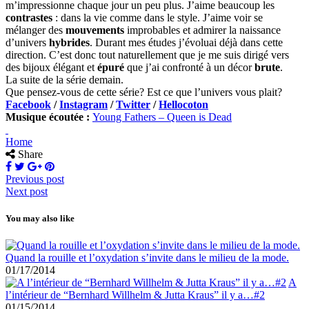
m’impressionne chaque jour un peu plus. J’aime beaucoup les
contrastes
: dans la vie comme dans le style. J’aime voir se
mélanger des
mouvements
improbables et admirer la naissance
d’univers
hybrides
. Durant mes études j’évoluai déjà dans cette
direction. C’est donc tout naturellement que je me suis dirigé vers
des bijoux élégant et
épuré
que j’ai confronté à un décor
brute
.
La suite de la série demain.
Que pensez-vous de cette série? Est ce que l’univers vous plait?
Facebook
/
Instagram
/
Twitter
/
Hellocoton
Musique écoutée :
Young Fathers – Queen is Dead
Home
Share
Previous post
Next post
You may also like
Quand la rouille et l’oxydation s’invite dans le milieu de la mode.
01/17/2014
A
l’intérieur de “Bernhard Willhelm & Jutta Kraus” il y a…#2
01/15/2014