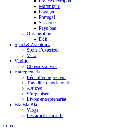
France métropole
Martinique
Espagne
Portugal
Slovénie
Pays-bas
Organisation
Défi
Sport & Aventures
Sport d’extérieur
Vélo
Vanlife
Choisir son van
Entreprenariat
Récit d’entrepreneur
Travailler dans la mode
Astuces
S’organiser
Livres entreprenariat
Bla Bla Bla
Vlogs
Les articles créatifs
Home