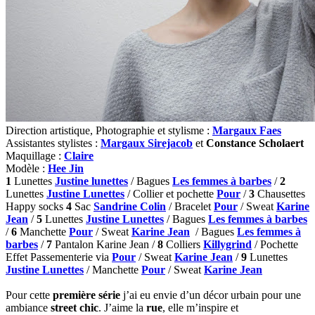
Direction artistique, Photographie et stylisme :
Margaux Faes
Assistantes stylistes :
Margaux Sirejacob
et
Constance Scholaert
Maquillage :
Claire
Modèle :
Hee Jin
1
Lunettes
Justine lunettes
/ Bagues
Les femmes à barbes
/
2
Lunettes
Justine Lunettes
/ Collier et pochette
Pour
/
3
Chausettes
Happy socks
4
Sac
Sandrine Colin
/ Bracelet
Pour
/ Sweat
Karine
Jean
/
5
Lunettes
Justine Lunettes
/ Bagues
Les femmes à barbes
/
6
Manchette
Pour
/ Sweat
Karine Jean
/ Bagues
Les femmes à
barbes
/
7
Pantalon Karine Jean /
8
Colliers
Killygrind
/ Pochette
Effet Passementerie via
Pour
/ Sweat
Karine Jean
/
9
Lunettes
Justine Lunettes
/ Manchette
Pour
/ Sweat
Karine Jean
Pour cette
première série
j’ai eu envie d’un décor urbain pour une
ambiance
street chic
. J’aime la
rue
, elle m’inspire et