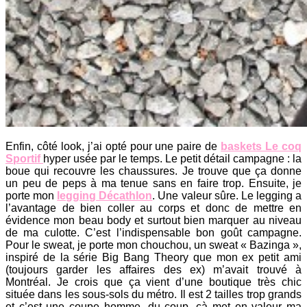
Enfin, côté look, j’ai opté pour une paire de
baskets Le coq
Sportif
hyper usée par le temps. Le petit détail campagne : la
boue qui recouvre les chaussures. Je trouve que ça donne
un peu de peps à ma tenue sans en faire trop. Ensuite, je
porte mon
legging Décathlon
. Une valeur sûre. Le legging a
l’avantage de bien coller au corps et donc de mettre en
évidence mon beau body et surtout bien marquer au niveau
de ma culotte. C’est l’indispensable bon goût campagne.
Pour le sweat, je porte mon chouchou, un sweat « Bazinga »,
inspiré de la série Big Bang Theory que mon ex petit ami
(toujours garder les affaires des ex) m’avait trouvé à
Montréal. Je crois que ça vient d’une boutique très chic
située dans les sous-sols du métro. Il est 2 tailles trop grands
et c’est une coupe homme, du coup, çà met en valeur ma