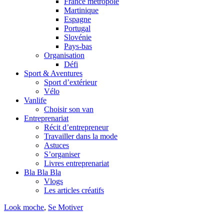
France métropole
Martinique
Espagne
Portugal
Slovénie
Pays-bas
Organisation
Défi
Sport & Aventures
Sport d’extérieur
Vélo
Vanlife
Choisir son van
Entreprenariat
Récit d’entrepreneur
Travailler dans la mode
Astuces
S’organiser
Livres entreprenariat
Bla Bla Bla
Vlogs
Les articles créatifs
Look moche
,
Se Motiver