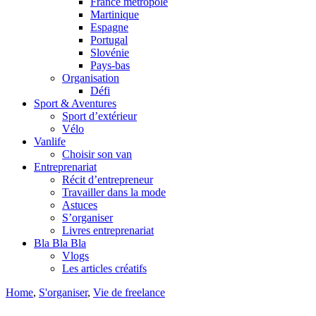
France métropole
Martinique
Espagne
Portugal
Slovénie
Pays-bas
Organisation
Défi
Sport & Aventures
Sport d’extérieur
Vélo
Vanlife
Choisir son van
Entreprenariat
Récit d’entrepreneur
Travailler dans la mode
Astuces
S’organiser
Livres entreprenariat
Bla Bla Bla
Vlogs
Les articles créatifs
Home
,
S'organiser
,
Vie de freelance