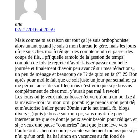
ana
02/21/2016 at 20:59
Mais comme tu as raison sur tout ça! je suis orthophoniste,
alors autant quand je suis à mon bureau je gère, mais les jours
où je suis chez moi à rédiger des compte rendu et passer des
coups de fils…pff quelle ramolo de la gestion de temps!
combien de fois je regrete d’avoir laisser passer uen belle
journée et finalement d’avoir peu avancé sur mes rédactions,
un peu de ménage et beaucoup de ?? de quoi en fait?? 😉 Bon
après pour moi le fait que ce soit juste un jour par semaine, ça
me permet aussi de souffler, mais c’est vrai que si je bossais
complètement de chez moi, y’aurait pas mal à revoir!
Les jours où je veux mieux bosser (et vu qu’on a un pc fixe à
la maison+moi j’ai mon ordi portable) je prends mon petit déj
et m’autorise à aller genre 30min sur le net (mail, fb, blogs
divers…) puis je bosse sur mon pc, sans ouvrir de page
internet autre que ce dont je peux avoir besoin pour rédiger. et
si je veux une pause “conneries” faut que je me lève vers
l’autre ordi…ben du coup je zieute vachement moins que si je
n’ai qu’un ordi, ha ha! sinon en vacances au fin fond de