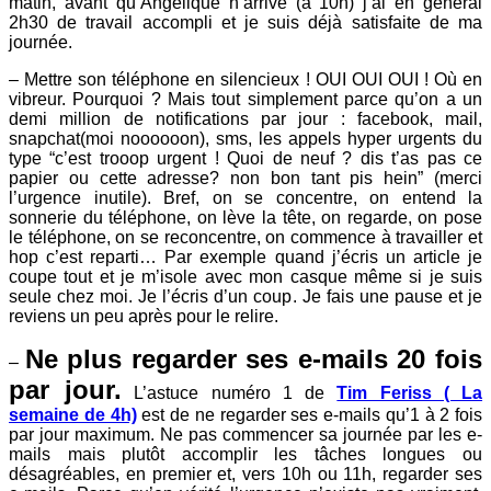
matin, avant qu’Angélique n’arrive (à 10h) j’ai en général
2h30 de travail accompli et je suis déjà satisfaite de ma
journée.
– Mettre son téléphone en silencieux ! OUI OUI OUI ! Où en
vibreur. Pourquoi ? Mais tout simplement parce qu’on a un
demi million de notifications par jour : facebook, mail,
snapchat(moi noooooon), sms, les appels hyper urgents du
type “c’est trooop urgent ! Quoi de neuf ? dis t’as pas ce
papier ou cette adresse? non bon tant pis hein” (merci
l’urgence inutile). Bref, on se concentre, on entend la
sonnerie du téléphone, on lève la tête, on regarde, on pose
le téléphone, on se reconcentre, on commence à travailler et
hop c’est reparti… Par exemple quand j’écris un article je
coupe tout et je m’isole avec mon casque même si je suis
seule chez moi. Je l’écris d’un coup. Je fais une pause et je
reviens un peu après pour le relire.
Ne plus regarder ses e-mails 20 fois
–
par jour.
L’astuce numéro 1 de
Tim Feriss ( La
semaine de 4h)
est de ne regarder ses e-mails qu’1 à 2 fois
par jour maximum. Ne pas commencer sa journée par les e-
mails mais plutôt accomplir les tâches longues ou
désagréables, en premier et, vers 10h ou 11h, regarder ses