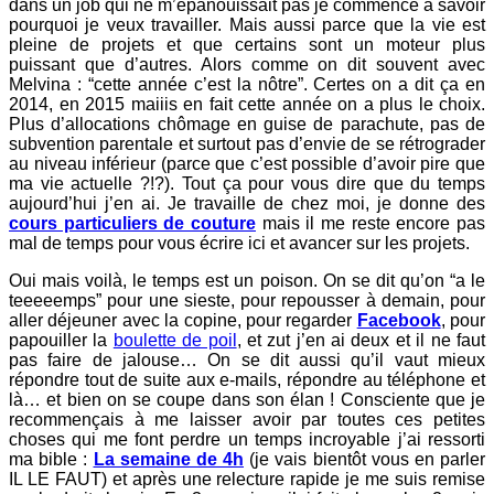
dans un job qui ne m’épanouissait pas je commence à savoir
pourquoi je veux travailler. Mais aussi parce que la vie est
pleine de projets et que certains sont un moteur plus
puissant que d’autres. Alors comme on dit souvent avec
Melvina : “cette année c’est la nôtre”. Certes on a dit ça en
2014, en 2015 maiiis en fait cette année on a plus le choix.
Plus d’allocations chômage en guise de parachute, pas de
subvention parentale et surtout pas d’envie de se rétrograder
au niveau inférieur (parce que c’est possible d’avoir pire que
ma vie actuelle ?!?). Tout ça pour vous dire que du temps
aujourd’hui j’en ai. Je travaille de chez moi, je donne des
cours particuliers de couture
mais il me reste encore pas
mal de temps pour vous écrire ici et avancer sur les projets.
Oui mais voilà, le temps est un poison. On se dit qu’on “a le
teeeeemps” pour une sieste, pour repousser à demain, pour
aller déjeuner avec la copine, pour regarder
Facebook
, pour
papouiller la
boulette de poil
, et zut j’en ai deux et il ne faut
pas faire de jalouse… On se dit aussi qu’il vaut mieux
répondre tout de suite aux e-mails, répondre au téléphone et
là… et bien on se coupe dans son élan ! Consciente que je
recommençais à me laisser avoir par toutes ces petites
choses qui me font perdre un temps incroyable j’ai ressorti
ma bible :
La semaine de 4h
(je vais bientôt vous en parler
IL LE FAUT) et après une relecture rapide je me suis remise