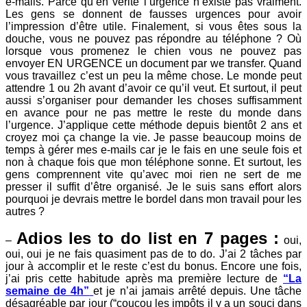
e-mails. Parce qu’en vérité l’urgence n’existe pas vraiment.
Les gens se donnent de fausses urgences pour avoir
l’impression d’être utile. Finalement, si vous êtes sous la
douche, vous ne pouvez pas répondre au téléphone ? Où
lorsque vous promenez le chien vous ne pouvez pas
envoyer EN URGENCE un document par we transfer. Quand
vous travaillez c’est un peu la même chose. Le monde peut
attendre 1 ou 2h avant d’avoir ce qu’il veut. Et surtout, il peut
aussi s’organiser pour demander les choses suffisamment
en avance pour ne pas mettre le reste du monde dans
l’urgence. J’applique cette méthode depuis bientôt 2 ans et
croyez moi ça change la vie. Je passe beaucoup moins de
temps à gérer mes e-mails car je le fais en une seule fois et
non à chaque fois que mon téléphone sonne. Et surtout, les
gens comprennent vite qu’avec moi rien ne sert de me
presser il suffit d’être organisé. Je le suis sans effort alors
pourquoi je devrais mettre le bordel dans mon travail pour les
autres ?
Adios les to do list en 7 pages :
–
oui,
oui, oui je ne fais quasiment pas de to do. J’ai 2 tâches par
jour à accomplir et le reste c’est du bonus. Encore une fois,
j’ai pris cette habitude après ma première lecture de
“La
semaine de 4h”
et je n’ai jamais arrêté depuis. Une tâche
désagréable par jour (“coucou les impôts il y a un souci dans