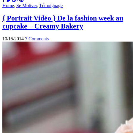
Home
,
Se Motiver
,
Témoignage
{ Portrait Vidéo } De la fashion week au
cupcake – Creamy Bakery
10/15/2014
7 Comments