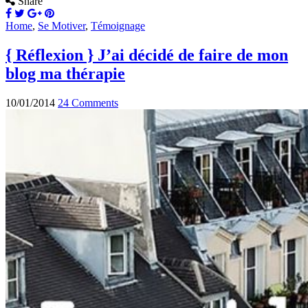
Share
Home
,
Se Motiver
,
Témoignage
{ Réflexion } J’ai décidé de faire de mon
blog ma thérapie
10/01/2014
24 Comments