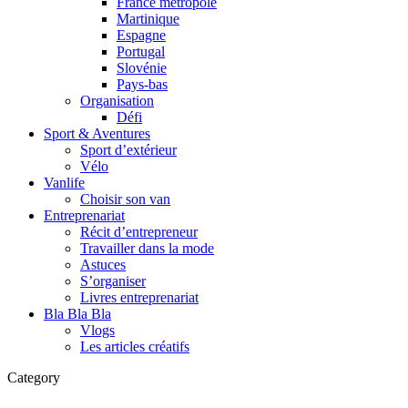
France métropole
Martinique
Espagne
Portugal
Slovénie
Pays-bas
Organisation
Défi
Sport & Aventures
Sport d’extérieur
Vélo
Vanlife
Choisir son van
Entreprenariat
Récit d’entrepreneur
Travailler dans la mode
Astuces
S’organiser
Livres entreprenariat
Bla Bla Bla
Vlogs
Les articles créatifs
Category